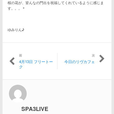
桜の花が、皆んなの門出を祝福してくれているように感じま
す。。。＊
ゆみりん♪
投
前
次
4月13日 フリートー
今日のリヴカフェ
過
次
稿
ク
去
の
の
投
ナ
投
稿:
稿:
ビ
ゲ
ー
SPA3LIVE