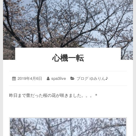
心機一転
投
2019年4月6日
2020
投
spa3live
カ
ブログ ゆみりん♪
年
稿
稿
テ
1
日:
者:
ゴ
昨日まで蕾だった桜の花が咲きました。。。＊
月
リ
24
ー:
日