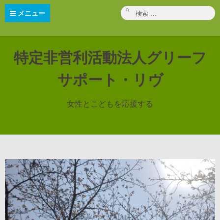
コ
ン
検
メニュー
テ
索:
ン
ツ
へ
ス
キ
特定非営利活動法人グリーフ
ッ
プ
サポート・リヴ
女性とこどもを応援する