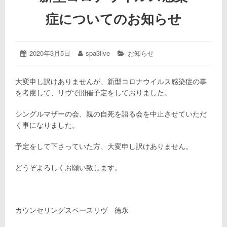
症についてのお知らせ
投
2020年3月5日
2020
投
spa3live
カ
お知らせ
年
稿
稿
テ
3
日:
者:
ゴ
大変申し訳けありませんが、新型コロナウイルス感染症の事
月
リ
を考慮して、リヴで開催予定をしておりました。
5
ー:
日
シングルマザーの会、親の自死を語る会を中止させていただ
く事になりました。
予定をして下さっていた方、大変申し訳けありません。
どうぞよろしくお願い致します。
カウンセリングスペースリヴ 徳永