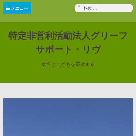
コ
ン
検
メニュー
テ
索:
ン
ツ
へ
ス
キ
特定非営利活動法人グリーフ
ッ
プ
サポート・リヴ
女性とこどもを応援する