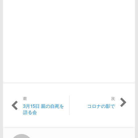
投
前
次
3月15日 親の自死を
コロナの影で
過
次
稿
語る会
去
の
の
投
ナ
投
稿:
稿:
ビ