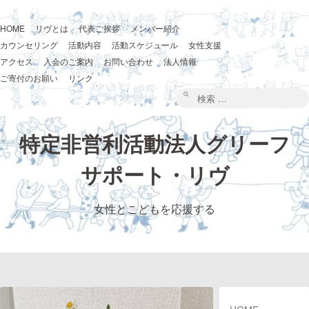
コ
ン
テ
HOME
リヴとは
代表ご挨拶
メンバー紹介
ン
ツ
カウンセリング
活動内容
活動スケジュール
女性支援
へ
ス
アクセス
入会のご案内
お問い合わせ
法人情報
キ
ッ
ご寄付のお願い
リンク
プ
検
索:
特定非営利活動法人グリーフ
サポート・リヴ
女性とこどもを応援する