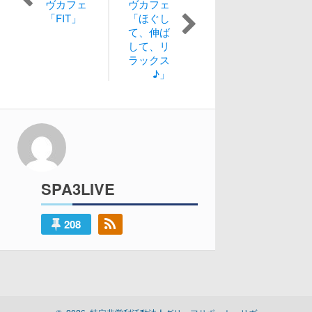
稿
ヴカフェ
ヴカフェ
去
の
「FIT」
「ほぐし
の
投
ナ
て、伸ば
投
稿:
して、リ
稿:
ビ
ラックス
♪」
ゲ
ー
シ
ョ
SPA3LIVE
ン
208