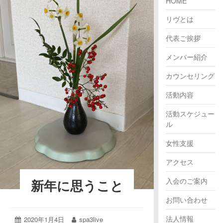
HOME
リヴとは
代表ご挨拶
メンバー紹介
カウンセリング
活動内容
活動スケジュー
ル
女性支援
アクセス
入会のご案内
新年に思うこと
お問い合わせ
法人情報
投
2020年1月4日
2020
投
spa3live