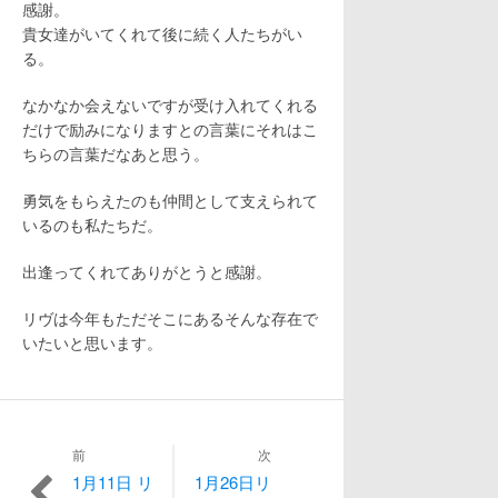
感謝。
貴女達がいてくれて後に続く人たちがい
る。
なかなか会えないですが受け入れてくれる
だけで励みになりますとの言葉にそれはこ
ちらの言葉だなあと思う。
勇気をもらえたのも仲間として支えられて
いるのも私たちだ。
出逢ってくれてありがとうと感謝。
リヴは今年もただそこにあるそんな存在で
いたいと思います。
投
前
次
1月11日 リ
1月26日リ
過
次