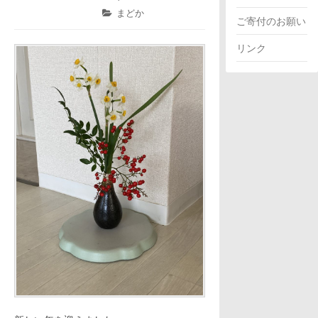
年
稿
稿
カ
まどか
ご寄付のお願い
1
日:
者:
テ
月
ゴ
リンク
4
リ
日
ー: