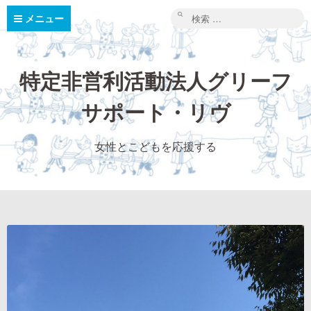
コ
ン
検
メニュー
テ
索:
ン
ツ
へ
ス
キ
特定非営利活動法人グリーフ
ッ
プ
サポート・リヴ
女性とこどもを応援する