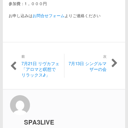
参加費：1，０００円
お申し込みは
お問合せフォーム
よりご連絡ください
投
前
次
7月21日 リヴカフェ
7月13日 シングルマ
過
次
稿
「アロマと瞑想で
ザーの会
去
の
リラックス♪」
の
投
ナ
投
稿:
稿:
ビ
ゲ
ー
SPA3LIVE
シ