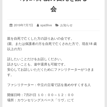
会
投
2019年7月7日
2019
投
spa3live
カ
お知らせ
年
稿
稿
テ
8
日:
者:
ゴ
親を自死で亡くした方の語りあいの会です。
月
リ
(親、または保護者の方を自死で亡くされた方で、現在18 歳
17
ー:
日
以上の方)
話したいことだけをお話しください。
話さないことも、途中退席も可能です。
安心してお話しいただくためにファシリテーターがつきま
す。
ファシリテーター：中立の立場で話を進めやすくする人
開催日時：7月21日 １０：００～１２：００
場所：カウンセリングスペース「リヴ」にて